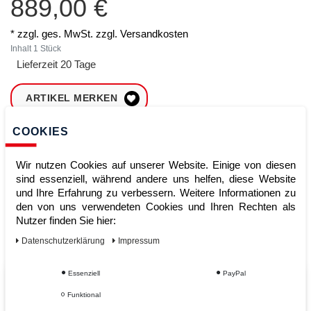
889,00 €
* zzgl. ges. MwSt. zzgl.
Versandkosten
Inhalt
1
Stück
Lieferzeit 20 Tage
ARTIKEL MERKEN
COOKIES
ZUM WARENKORB
HINZUFÜGEN
Wir nutzen Cookies auf unserer Website. Einige von diesen
sind essenziell, während andere uns helfen, diese Website
und Ihre Erfahrung zu verbessern. Weitere Informationen zu
Sofort lieferbar
den von uns verwendeten Cookies und Ihren Rechten als
Nutzer finden Sie hier:
Kauf auf Rechnung
Daten­schutz­erklärung
Impressum
Essenziell
PayPal
Vom Profi für Profis - Ihre Vorteile
Funktional