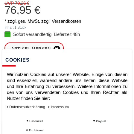
UVP 79,26 €
76,95 €
* zzgl. ges. MwSt. zzgl.
Versandkosten
Inhalt
1
Stück
Sofort versandfertig, Lieferzeit 48h
ARTIKEL MERKEN
COOKIES
ZUM WARENKORB
HINZUFÜGEN
Wir nutzen Cookies auf unserer Website. Einige von diesen
sind essenziell, während andere uns helfen, diese Website
und Ihre Erfahrung zu verbessern. Weitere Informationen zu
den von uns verwendeten Cookies und Ihren Rechten als
Sofort lieferbar
Nutzer finden Sie hier:
Kauf auf Rechnung
Daten­schutz­erklärung
Impressum
Essenziell
PayPal
Vom Profi für Profis - Ihre Vorteile
Funktional