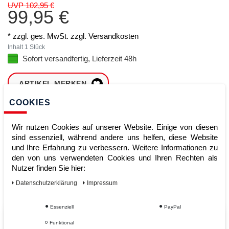
UVP 102,95 €
99,95 €
* zzgl. ges. MwSt. zzgl.
Versandkosten
Inhalt
1
Stück
Sofort versandfertig, Lieferzeit 48h
ARTIKEL MERKEN
COOKIES
ZUM WARENKORB
HINZUFÜGEN
Wir nutzen Cookies auf unserer Website. Einige von diesen
sind essenziell, während andere uns helfen, diese Website
und Ihre Erfahrung zu verbessern. Weitere Informationen zu
den von uns verwendeten Cookies und Ihren Rechten als
Sofort lieferbar
Nutzer finden Sie hier:
Kauf auf Rechnung
Daten­schutz­erklärung
Impressum
Essenziell
PayPal
Vom Profi für Profis - Ihre Vorteile
Funktional