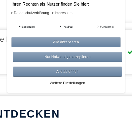
Ihren Rechten als Nutzer finden Sie hier:
Daten­schutz­erklärung
Impressum
Essenziell
PayPal
Funktional
eile bei AWWM:
Alle akzeptieren
Risikolos: 14 Tage Rückgabe
Nur Notwendige akzeptieren
Über 20.000 Artikel
Alle ablehnen
Weitere Einstellungen
NTDECKEN