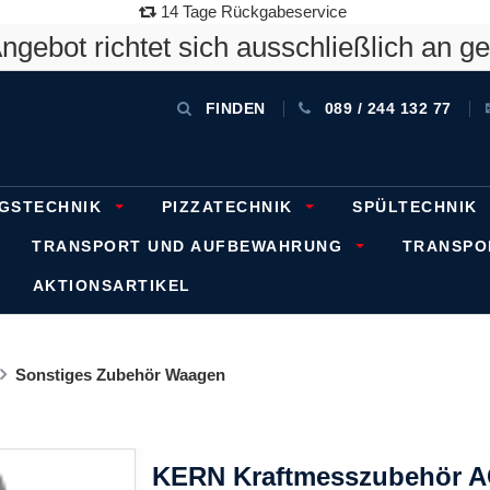
14 Tage Rückgabeservice
gebot richtet sich ausschließlich an g
FINDEN
089 / 244 132 77
GSTECHNIK
PIZZATECHNIK
SPÜLTECHNIK
TRANSPORT UND AUFBEWAHRUNG
TRANSP
AKTIONSARTIKEL
Sonstiges Zubehör Waagen
KERN Kraftmesszubehör A