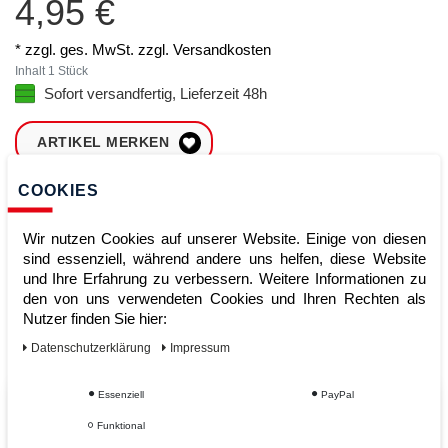
4,95 €
* zzgl. ges. MwSt. zzgl.
Versandkosten
Inhalt
1
Stück
Sofort versandfertig, Lieferzeit 48h
ARTIKEL MERKEN
COOKIES
ZUM WARENKORB
HINZUFÜGEN
Wir nutzen Cookies auf unserer Website. Einige von diesen
sind essenziell, während andere uns helfen, diese Website
und Ihre Erfahrung zu verbessern. Weitere Informationen zu
Sofort lieferbar
den von uns verwendeten Cookies und Ihren Rechten als
Nutzer finden Sie hier:
Kauf auf Rechnung
Daten­schutz­erklärung
Impressum
Essenziell
PayPal
Vom Profi für Profis - Ihre Vorteile
Funktional