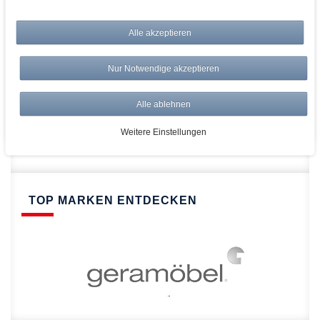
bei AWWM:
Top Preise
Alle akzeptieren
Versandkostenfrei ab 150€
Risikolos: 14 Tage Rückgabe
Nur Notwendige akzeptieren
Über 20.000 Artikel
Alle ablehnen
Schnelle Lieferung
Weitere Einstellungen
TOP MARKEN ENTDECKEN