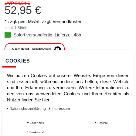
UVP 54,54 €
52,95 €
* zzgl. ges. MwSt. zzgl.
Versandkosten
Inhalt
1
Stück
Sofort versandfertig, Lieferzeit 48h
ARTIKEL MERKEN
COOKIES
ZUM WARENKORB
HINZUFÜGEN
Wir nutzen Cookies auf unserer Website. Einige von diesen
sind essenziell, während andere uns helfen, diese Website
und Ihre Erfahrung zu verbessern. Weitere Informationen zu
den von uns verwendeten Cookies und Ihren Rechten als
Sofort lieferbar
Nutzer finden Sie hier:
Kauf auf Rechnung
Daten­schutz­erklärung
Impressum
Essenziell
PayPal
Vom Profi für Profis - Ihre Vorteile
Funktional