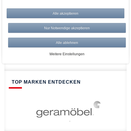
bei AWWM:
Top Preise
Alle akzeptieren
Versandkostenfrei ab 150€
Risikolos: 14 Tage Rückgabe
Nur Notwendige akzeptieren
Über 20.000 Artikel
Alle ablehnen
Schnelle Lieferung
Weitere Einstellungen
TOP MARKEN ENTDECKEN