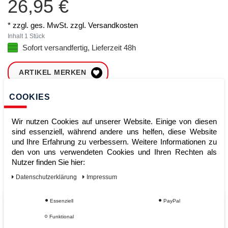
26,95 €
* zzgl. ges. MwSt. zzgl.
Versandkosten
Inhalt
1
Stück
Sofort versandfertig, Lieferzeit 48h
ARTIKEL MERKEN
COOKIES
ZUM WARENKORB
HINZUFÜGEN
Wir nutzen Cookies auf unserer Website. Einige von diesen
sind essenziell, während andere uns helfen, diese Website
und Ihre Erfahrung zu verbessern. Weitere Informationen zu
Sofort lieferbar
den von uns verwendeten Cookies und Ihren Rechten als
Nutzer finden Sie hier:
Kauf auf Rechnung
Daten­schutz­erklärung
Impressum
Essenziell
PayPal
Vom Profi für Profis - Ihre Vorteile
Funktional