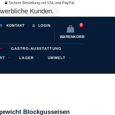
Sichere Bestellung mit SSL und PayPal
ewerbliche Kunden.
0
KONTAKT
LOGIN
WARENKORB
GASTRO-AUSSTATTUNG
ORT
LAGER
UMWELT
gewicht Blockgusseisen