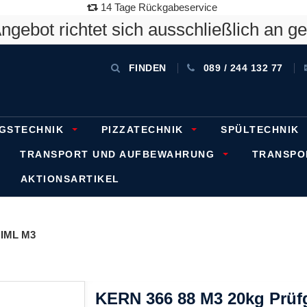
14 Tage Rückgabeservice
gebot richtet sich ausschließlich an g
FINDEN
089 / 244 132 77
GSTECHNIK
PIZZATECHNIK
SPÜLTECHNIK
TRANSPORT UND AUFBEWAHRUNG
TRANSP
AKTIONSARTIKEL
IML M3
KERN 366 88 M3 20kg Prüf