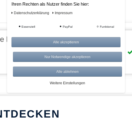
Ihren Rechten als Nutzer finden Sie hier:
Daten­schutz­erklärung
Impressum
Essenziell
PayPal
Funktional
eile bei AWWM:
Alle akzeptieren
Risikolos: 14 Tage Rückgabe
Nur Notwendige akzeptieren
Über 20.000 Artikel
Alle ablehnen
Weitere Einstellungen
NTDECKEN