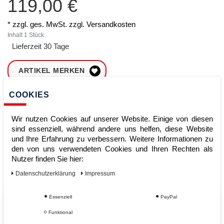
119,00 €
* zzgl. ges. MwSt. zzgl.
Versandkosten
Inhalt
1
Stück
Lieferzeit 30 Tage
ARTIKEL MERKEN
COOKIES
ZUM WARENKORB
HINZUFÜGEN
Wir nutzen Cookies auf unserer Website. Einige von diesen
sind essenziell, während andere uns helfen, diese Website
und Ihre Erfahrung zu verbessern. Weitere Informationen zu
Sofort lieferbar
den von uns verwendeten Cookies und Ihren Rechten als
Nutzer finden Sie hier:
Kauf auf Rechnung
Daten­schutz­erklärung
Impressum
Essenziell
PayPal
Vom Profi für Profis - Ihre Vorteile
Funktional