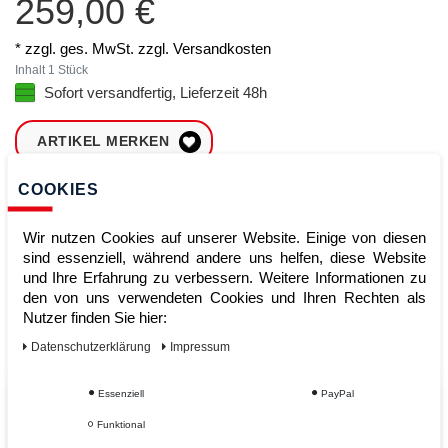
259,00 €
* zzgl. ges. MwSt. zzgl.
Versandkosten
Inhalt
1
Stück
Sofort versandfertig, Lieferzeit 48h
ARTIKEL MERKEN
COOKIES
ZUM WARENKORB
HINZUFÜGEN
Wir nutzen Cookies auf unserer Website. Einige von diesen
sind essenziell, während andere uns helfen, diese Website
und Ihre Erfahrung zu verbessern. Weitere Informationen zu
Sofort lieferbar
den von uns verwendeten Cookies und Ihren Rechten als
Nutzer finden Sie hier:
Kauf auf Rechnung
Daten­schutz­erklärung
Impressum
Essenziell
PayPal
Vom Profi für Profis - Ihre Vorteile
Funktional