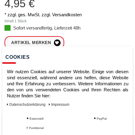
4,95 €
* zzgl. ges. MwSt. zzgl.
Versandkosten
Inhalt
1
Stück
Sofort versandfertig, Lieferzeit 48h
ARTIKEL MERKEN
COOKIES
ZUM WARENKORB
HINZUFÜGEN
Wir nutzen Cookies auf unserer Website. Einige von diesen
sind essenziell, während andere uns helfen, diese Website
und Ihre Erfahrung zu verbessern. Weitere Informationen zu
Sofort lieferbar
den von uns verwendeten Cookies und Ihren Rechten als
Nutzer finden Sie hier:
Kauf auf Rechnung
Daten­schutz­erklärung
Impressum
Essenziell
PayPal
Vom Profi für Profis - Ihre Vorteile
Funktional