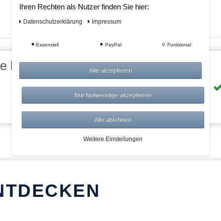
Ihren Rechten als Nutzer finden Sie hier:
Daten­schutz­erklärung
Impressum
Essenziell
PayPal
Funktional
eile bei AWWM:
Alle akzeptieren
Risikolos: 14 Tage Rückgabe
Nur Notwendige akzeptieren
Über 20.000 Artikel
Alle ablehnen
Weitere Einstellungen
NTDECKEN