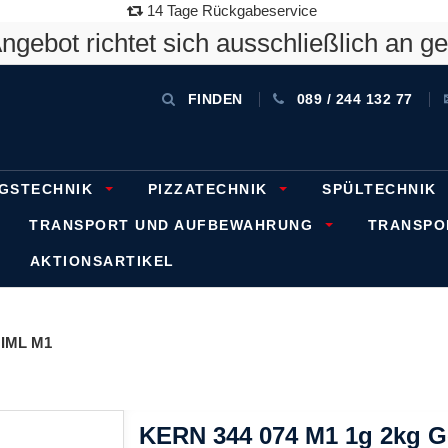
14 Tage Rückgabeservice
gebot richtet sich ausschließlich an g
FINDEN
089 / 244 132 77
GSTECHNIK
PIZZATECHNIK
SPÜLTECHNIK
TRANSPORT UND AUFBEWAHRUNG
TRANSP
AKTIONSARTIKEL
IML M1
KERN 344 074 M1 1g 2kg Ge