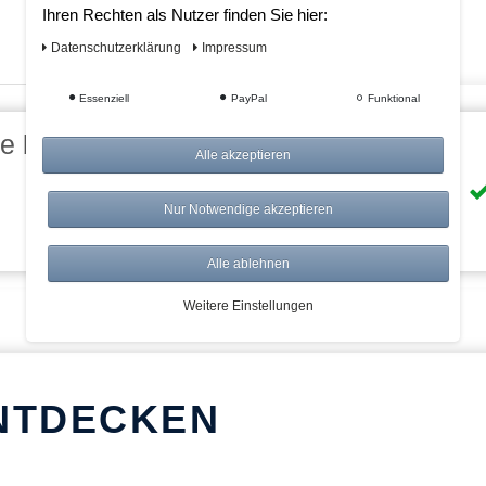
Ihren Rechten als Nutzer finden Sie hier:
Daten­schutz­erklärung
Impressum
Essenziell
PayPal
Funktional
eile bei AWWM:
Alle akzeptieren
Risikolos: 14 Tage Rückgabe
Nur Notwendige akzeptieren
Über 20.000 Artikel
Alle ablehnen
Weitere Einstellungen
NTDECKEN