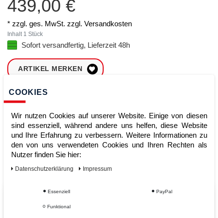
439,00 €
* zzgl. ges. MwSt. zzgl.
Versandkosten
Inhalt
1
Stück
Sofort versandfertig, Lieferzeit 48h
ARTIKEL MERKEN
COOKIES
ZUM WARENKORB
HINZUFÜGEN
Wir nutzen Cookies auf unserer Website. Einige von diesen
sind essenziell, während andere uns helfen, diese Website
und Ihre Erfahrung zu verbessern. Weitere Informationen zu
Sofort lieferbar
den von uns verwendeten Cookies und Ihren Rechten als
Nutzer finden Sie hier:
Kauf auf Rechnung
Daten­schutz­erklärung
Impressum
Essenziell
PayPal
Vom Profi für Profis - Ihre Vorteile
Funktional