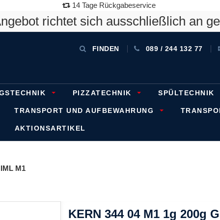
14 Tage Rückgabeservice
gebot richtet sich ausschließlich an g
FINDEN
089 / 244 132 77
GSTECHNIK
PIZZATECHNIK
SPÜLTECHNIK
TRANSPORT UND AUFBEWAHRUNG
TRANSP
AKTIONSARTIKEL
IML M1
KERN 344 04 M1 1g 200g Ge