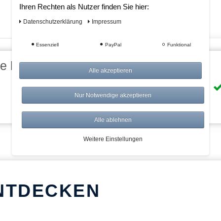
Ihren Rechten als Nutzer finden Sie hier:
Daten­schutz­erklärung
Impressum
Essenziell
PayPal
Funktional
eile bei AWWM:
Alle akzeptieren
Risikolos: 14 Tage Rückgabe
Nur Notwendige akzeptieren
Über 20.000 Artikel
Alle ablehnen
Weitere Einstellungen
NTDECKEN