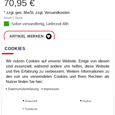
70,95 €
* zzgl. ges. MwSt. zzgl.
Versandkosten
Inhalt
1
Stück
Sofort versandfertig, Lieferzeit 48h
ARTIKEL MERKEN
COOKIES
ZUM WARENKORB
HINZUFÜGEN
Wir nutzen Cookies auf unserer Website. Einige von diesen
sind essenziell, während andere uns helfen, diese Website
und Ihre Erfahrung zu verbessern. Weitere Informationen zu
Sofort lieferbar
den von uns verwendeten Cookies und Ihren Rechten als
Nutzer finden Sie hier:
Kauf auf Rechnung
Daten­schutz­erklärung
Impressum
Essenziell
PayPal
Vom Profi für Profis - Ihre Vorteile
Funktional