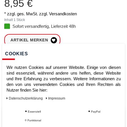
8,95 €
* zzgl. ges. MwSt. zzgl.
Versandkosten
Inhalt
1
Stück
Sofort versandfertig, Lieferzeit 48h
ARTIKEL MERKEN
COOKIES
ZUM WARENKORB
HINZUFÜGEN
Wir nutzen Cookies auf unserer Website. Einige von diesen
sind essenziell, während andere uns helfen, diese Website
und Ihre Erfahrung zu verbessern. Weitere Informationen zu
Sofort lieferbar
den von uns verwendeten Cookies und Ihren Rechten als
Nutzer finden Sie hier:
Kauf auf Rechnung
Daten­schutz­erklärung
Impressum
Essenziell
PayPal
Vom Profi für Profis - Ihre Vorteile
Funktional