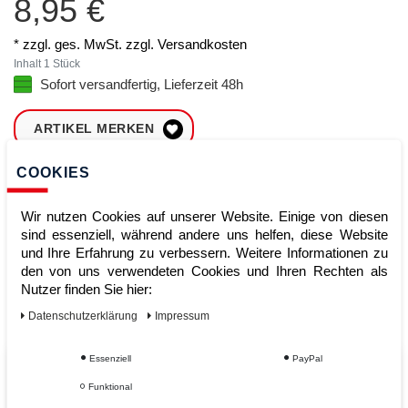
8,95 €
* zzgl. ges. MwSt. zzgl.
Versandkosten
Inhalt
1
Stück
Sofort versandfertig, Lieferzeit 48h
ARTIKEL MERKEN
COOKIES
ZUM WARENKORB
HINZUFÜGEN
Wir nutzen Cookies auf unserer Website. Einige von diesen
sind essenziell, während andere uns helfen, diese Website
und Ihre Erfahrung zu verbessern. Weitere Informationen zu
Sofort lieferbar
den von uns verwendeten Cookies und Ihren Rechten als
Nutzer finden Sie hier:
Kauf auf Rechnung
Daten­schutz­erklärung
Impressum
Essenziell
PayPal
Vom Profi für Profis - Ihre Vorteile
Funktional