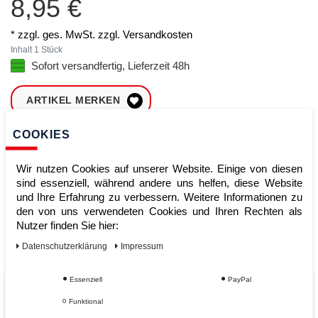
8,95 €
* zzgl. ges. MwSt. zzgl.
Versandkosten
Inhalt
1
Stück
Sofort versandfertig, Lieferzeit 48h
ARTIKEL MERKEN
COOKIES
ZUM WARENKORB
HINZUFÜGEN
Wir nutzen Cookies auf unserer Website. Einige von diesen
sind essenziell, während andere uns helfen, diese Website
und Ihre Erfahrung zu verbessern. Weitere Informationen zu
Sofort lieferbar
den von uns verwendeten Cookies und Ihren Rechten als
Nutzer finden Sie hier:
Kauf auf Rechnung
Daten­schutz­erklärung
Impressum
Essenziell
PayPal
Vom Profi für Profis - Ihre Vorteile
Funktional