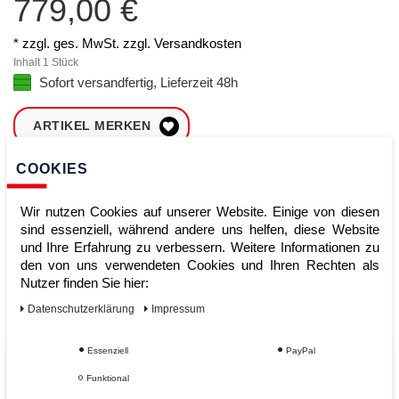
779,00 €
* zzgl. ges. MwSt. zzgl.
Versandkosten
Inhalt
1
Stück
Sofort versandfertig, Lieferzeit 48h
ARTIKEL MERKEN
COOKIES
ZUM WARENKORB
HINZUFÜGEN
Wir nutzen Cookies auf unserer Website. Einige von diesen
sind essenziell, während andere uns helfen, diese Website
und Ihre Erfahrung zu verbessern. Weitere Informationen zu
Sofort lieferbar
den von uns verwendeten Cookies und Ihren Rechten als
Nutzer finden Sie hier:
Kauf auf Rechnung
Daten­schutz­erklärung
Impressum
Essenziell
PayPal
Vom Profi für Profis - Ihre Vorteile
Funktional