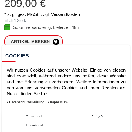
209,00 €
* zzgl. ges. MwSt. zzgl.
Versandkosten
Inhalt
1
Stück
Sofort versandfertig, Lieferzeit 48h
ARTIKEL MERKEN
COOKIES
ZUM WARENKORB
HINZUFÜGEN
Wir nutzen Cookies auf unserer Website. Einige von diesen
sind essenziell, während andere uns helfen, diese Website
und Ihre Erfahrung zu verbessern. Weitere Informationen zu
Sofort lieferbar
den von uns verwendeten Cookies und Ihren Rechten als
Nutzer finden Sie hier:
Kauf auf Rechnung
Daten­schutz­erklärung
Impressum
Essenziell
PayPal
Vom Profi für Profis - Ihre Vorteile
Funktional