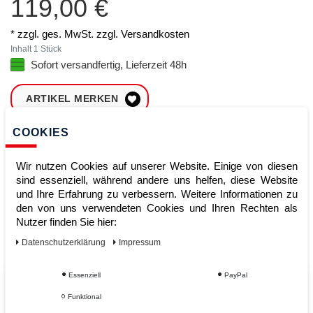
119,00 €
* zzgl. ges. MwSt. zzgl.
Versandkosten
Inhalt
1
Stück
Sofort versandfertig, Lieferzeit 48h
ARTIKEL MERKEN
COOKIES
ZUM WARENKORB
HINZUFÜGEN
Wir nutzen Cookies auf unserer Website. Einige von diesen
sind essenziell, während andere uns helfen, diese Website
und Ihre Erfahrung zu verbessern. Weitere Informationen zu
Sofort lieferbar
den von uns verwendeten Cookies und Ihren Rechten als
Nutzer finden Sie hier:
Kauf auf Rechnung
Daten­schutz­erklärung
Impressum
Essenziell
PayPal
Vom Profi für Profis - Ihre Vorteile
Funktional