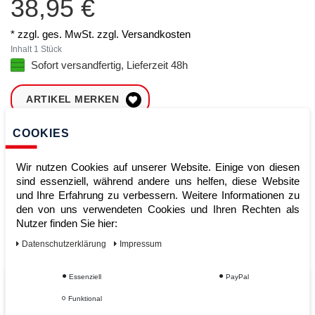
38,95 €
* zzgl. ges. MwSt. zzgl.
Versandkosten
Inhalt
1
Stück
Sofort versandfertig, Lieferzeit 48h
ARTIKEL MERKEN
COOKIES
ZUM WARENKORB
HINZUFÜGEN
Wir nutzen Cookies auf unserer Website. Einige von diesen
sind essenziell, während andere uns helfen, diese Website
und Ihre Erfahrung zu verbessern. Weitere Informationen zu
Sofort lieferbar
den von uns verwendeten Cookies und Ihren Rechten als
Nutzer finden Sie hier:
Kauf auf Rechnung
Daten­schutz­erklärung
Impressum
Essenziell
PayPal
Vom Profi für Profis - Ihre Vorteile
Funktional