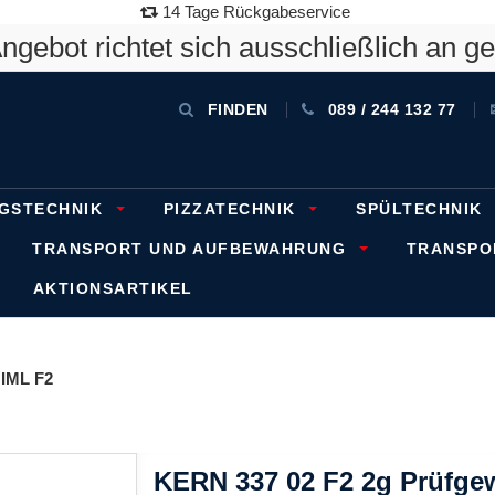
14 Tage Rückgabeservice
gebot richtet sich ausschließlich an g
FINDEN
089 / 244 132 77
GSTECHNIK
PIZZATECHNIK
SPÜLTECHNIK
TRANSPORT UND AUFBEWAHRUNG
TRANSP
AKTIONSARTIKEL
IML F2
KERN 337 02 F2 2g Prüfgew