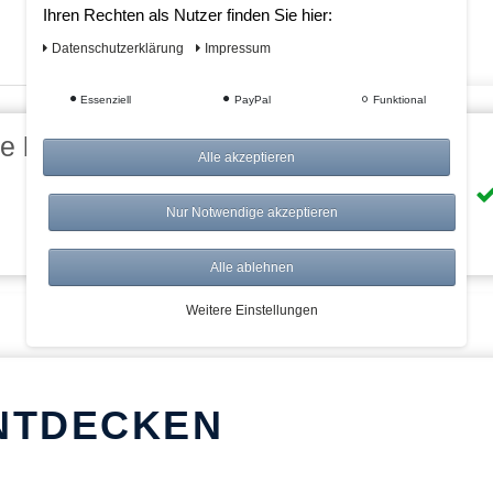
Ihren Rechten als Nutzer finden Sie hier:
Daten­schutz­erklärung
Impressum
Essenziell
PayPal
Funktional
eile bei AWWM:
Alle akzeptieren
Risikolos: 14 Tage Rückgabe
Nur Notwendige akzeptieren
Über 20.000 Artikel
Alle ablehnen
Weitere Einstellungen
NTDECKEN