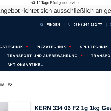
14 Tage Rückgabeservice
gebot richtet sich ausschließlich an g
FINDEN
089 / 244 132 77
GSTECHNIK
PIZZATECHNIK
SPÜLTECHNIK
TRANSPORT UND AUFBEWAHRUNG
TRANSP
AKTIONSARTIKEL
IML F2
KERN 334 06 F2 1g 1kg Gew