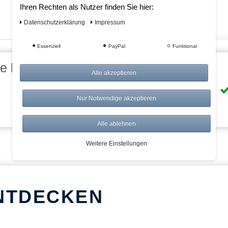
Ihren Rechten als Nutzer finden Sie hier:
Daten­schutz­erklärung
Impressum
Essenziell
PayPal
Funktional
eile bei AWWM:
Alle akzeptieren
Risikolos: 14 Tage Rückgabe
Nur Notwendige akzeptieren
Über 20.000 Artikel
Alle ablehnen
Weitere Einstellungen
NTDECKEN