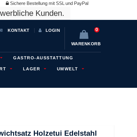
Sichere Bestellung mit SSL und PayPal
ewerbliche Kunden.
0
KONTAKT
LOGIN
WARENKORB
GASTRO-AUSSTATTUNG
ORT
LAGER
UMWELT
ichtsatz Holzetui Edelstahl