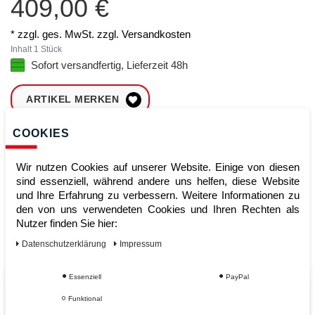
409,00 €
* zzgl. ges. MwSt. zzgl.
Versandkosten
Inhalt
1
Stück
Sofort versandfertig, Lieferzeit 48h
ARTIKEL MERKEN
COOKIES
ZUM WARENKORB
HINZUFÜGEN
Wir nutzen Cookies auf unserer Website. Einige von diesen
sind essenziell, während andere uns helfen, diese Website
und Ihre Erfahrung zu verbessern. Weitere Informationen zu
Sofort lieferbar
den von uns verwendeten Cookies und Ihren Rechten als
Nutzer finden Sie hier:
Kauf auf Rechnung
Daten­schutz­erklärung
Impressum
Essenziell
PayPal
Vom Profi für Profis - Ihre Vorteile
Funktional