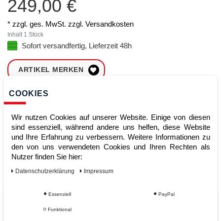
249,00 €
* zzgl. ges. MwSt. zzgl.
Versandkosten
Inhalt
1
Stück
Sofort versandfertig, Lieferzeit 48h
ARTIKEL MERKEN
COOKIES
ZUM WARENKORB
HINZUFÜGEN
Wir nutzen Cookies auf unserer Website. Einige von diesen
sind essenziell, während andere uns helfen, diese Website
und Ihre Erfahrung zu verbessern. Weitere Informationen zu
Sofort lieferbar
den von uns verwendeten Cookies und Ihren Rechten als
Nutzer finden Sie hier:
Kauf auf Rechnung
Daten­schutz­erklärung
Impressum
Essenziell
PayPal
Vom Profi für Profis - Ihre Vorteile
Funktional