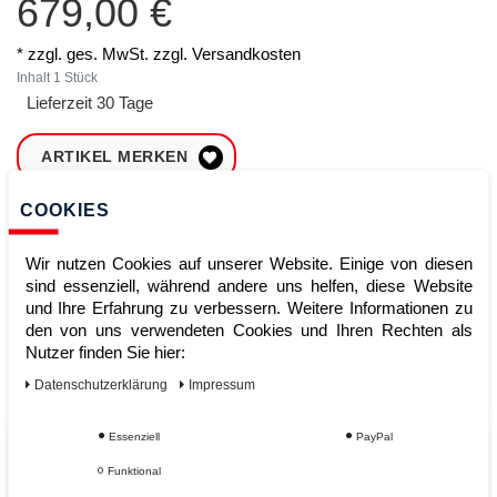
679,00 €
* zzgl. ges. MwSt. zzgl.
Versandkosten
Inhalt
1
Stück
Lieferzeit 30 Tage
ARTIKEL MERKEN
COOKIES
ZUM WARENKORB
HINZUFÜGEN
Wir nutzen Cookies auf unserer Website. Einige von diesen
sind essenziell, während andere uns helfen, diese Website
und Ihre Erfahrung zu verbessern. Weitere Informationen zu
Sofort lieferbar
den von uns verwendeten Cookies und Ihren Rechten als
Nutzer finden Sie hier:
Kauf auf Rechnung
Daten­schutz­erklärung
Impressum
Essenziell
PayPal
Vom Profi für Profis - Ihre Vorteile
Funktional