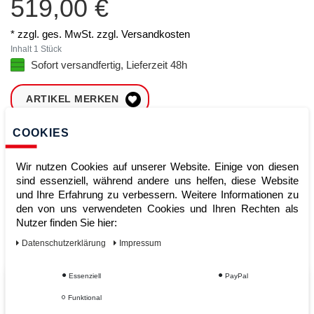
519,00 €
* zzgl. ges. MwSt. zzgl.
Versandkosten
Inhalt
1
Stück
Sofort versandfertig, Lieferzeit 48h
ARTIKEL MERKEN
COOKIES
ZUM WARENKORB
HINZUFÜGEN
Wir nutzen Cookies auf unserer Website. Einige von diesen
sind essenziell, während andere uns helfen, diese Website
und Ihre Erfahrung zu verbessern. Weitere Informationen zu
Sofort lieferbar
den von uns verwendeten Cookies und Ihren Rechten als
Nutzer finden Sie hier:
Kauf auf Rechnung
Daten­schutz­erklärung
Impressum
Essenziell
PayPal
Vom Profi für Profis - Ihre Vorteile
Funktional