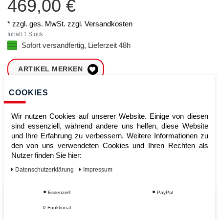
469,00 €
* zzgl. ges. MwSt. zzgl.
Versandkosten
Inhalt
1
Stück
Sofort versandfertig, Lieferzeit 48h
ARTIKEL MERKEN
COOKIES
ZUM WARENKORB
HINZUFÜGEN
Wir nutzen Cookies auf unserer Website. Einige von diesen
sind essenziell, während andere uns helfen, diese Website
und Ihre Erfahrung zu verbessern. Weitere Informationen zu
Sofort lieferbar
den von uns verwendeten Cookies und Ihren Rechten als
Nutzer finden Sie hier:
Kauf auf Rechnung
Daten­schutz­erklärung
Impressum
Essenziell
PayPal
Vom Profi für Profis - Ihre Vorteile
Funktional