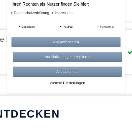
Ihren Rechten als Nutzer finden Sie hier:
Daten­schutz­erklärung
Impressum
Essenziell
PayPal
Funktional
eile bei AWWM:
Alle akzeptieren
Risikolos: 14 Tage Rückgabe
Nur Notwendige akzeptieren
Über 20.000 Artikel
Alle ablehnen
Weitere Einstellungen
NTDECKEN