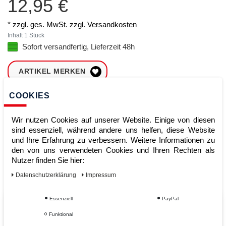
12,95 €
* zzgl. ges. MwSt. zzgl.
Versandkosten
Inhalt
1
Stück
Sofort versandfertig, Lieferzeit 48h
ARTIKEL MERKEN
COOKIES
ZUM WARENKORB
HINZUFÜGEN
Wir nutzen Cookies auf unserer Website. Einige von diesen
sind essenziell, während andere uns helfen, diese Website
und Ihre Erfahrung zu verbessern. Weitere Informationen zu
Sofort lieferbar
den von uns verwendeten Cookies und Ihren Rechten als
Nutzer finden Sie hier:
Kauf auf Rechnung
Daten­schutz­erklärung
Impressum
Essenziell
PayPal
Vom Profi für Profis - Ihre Vorteile
Funktional