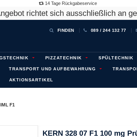
14 Tage Rückgabeservice
gebot richtet sich ausschließlich an g
FINDEN
089 / 244 132 77
GSTECHNIK
PIZZATECHNIK
SPÜLTECHNIK
TRANSPORT UND AUFBEWAHRUNG
TRANSP
AKTIONSARTIKEL
IML F1
KERN 328 07 F1 100 mg Prü