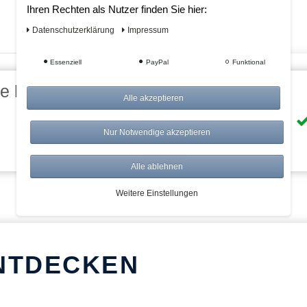
Ihren Rechten als Nutzer finden Sie hier:
Daten­schutz­erklärung
Impressum
Essenziell
PayPal
Funktional
eile bei AWWM:
Alle akzeptieren
Risikolos: 14 Tage Rückgabe
Nur Notwendige akzeptieren
Über 20.000 Artikel
Alle ablehnen
Weitere Einstellungen
NTDECKEN