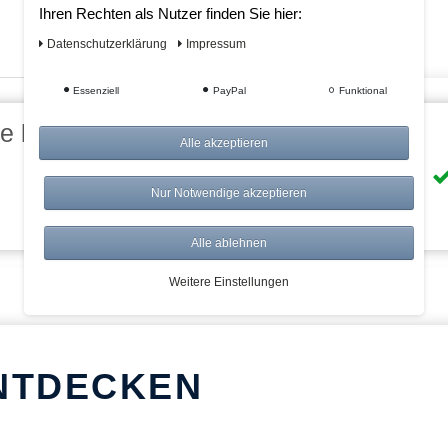
Ihren Rechten als Nutzer finden Sie hier:
Daten­schutz­erklärung
Impressum
Essenziell
PayPal
Funktional
eile bei AWWM:
Alle akzeptieren
Risikolos: 14 Tage Rückgabe
Nur Notwendige akzeptieren
Über 20.000 Artikel
Alle ablehnen
Weitere Einstellungen
NTDECKEN