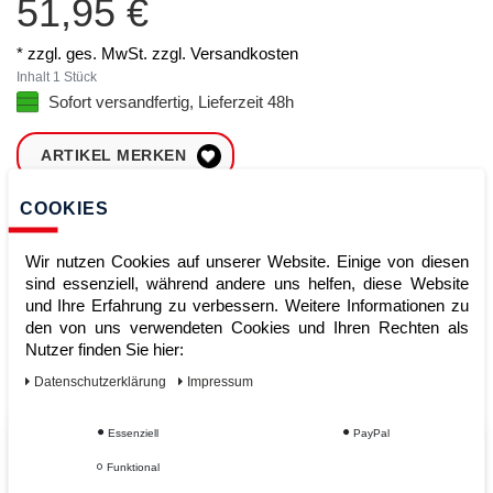
51,95 €
* zzgl. ges. MwSt. zzgl.
Versandkosten
Inhalt
1
Stück
Sofort versandfertig, Lieferzeit 48h
ARTIKEL MERKEN
COOKIES
ZUM WARENKORB
HINZUFÜGEN
Wir nutzen Cookies auf unserer Website. Einige von diesen
sind essenziell, während andere uns helfen, diese Website
und Ihre Erfahrung zu verbessern. Weitere Informationen zu
Sofort lieferbar
den von uns verwendeten Cookies und Ihren Rechten als
Nutzer finden Sie hier:
Kauf auf Rechnung
Daten­schutz­erklärung
Impressum
Essenziell
PayPal
Vom Profi für Profis - Ihre Vorteile
Funktional