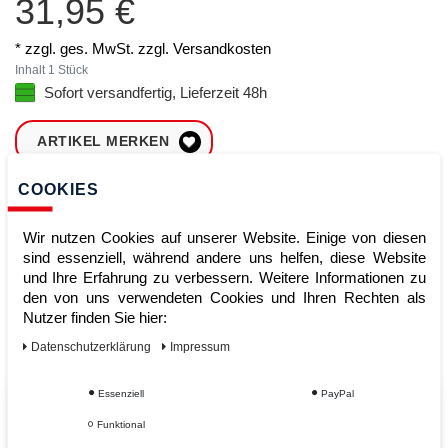
31,95 €
* zzgl. ges. MwSt. zzgl.
Versandkosten
Inhalt
1
Stück
Sofort versandfertig, Lieferzeit 48h
ARTIKEL MERKEN
COOKIES
ZUM WARENKORB
HINZUFÜGEN
Wir nutzen Cookies auf unserer Website. Einige von diesen
sind essenziell, während andere uns helfen, diese Website
und Ihre Erfahrung zu verbessern. Weitere Informationen zu
Sofort lieferbar
den von uns verwendeten Cookies und Ihren Rechten als
Nutzer finden Sie hier:
Kauf auf Rechnung
Daten­schutz­erklärung
Impressum
Essenziell
PayPal
Vom Profi für Profis - Ihre Vorteile
Funktional