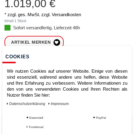
1.019,00 €
* zzgl. ges. MwSt. zzgl.
Versandkosten
Inhalt
1
Stück
Sofort versandfertig, Lieferzeit 48h
ARTIKEL MERKEN
COOKIES
ZUM WARENKORB
HINZUFÜGEN
Wir nutzen Cookies auf unserer Website. Einige von diesen
sind essenziell, während andere uns helfen, diese Website
und Ihre Erfahrung zu verbessern. Weitere Informationen zu
Sofort lieferbar
den von uns verwendeten Cookies und Ihren Rechten als
Nutzer finden Sie hier:
Kauf auf Rechnung
Daten­schutz­erklärung
Impressum
Essenziell
PayPal
Vom Profi für Profis - Ihre Vorteile
Funktional