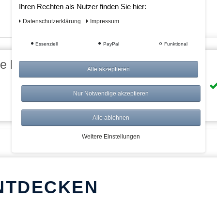
Ihren Rechten als Nutzer finden Sie hier:
Daten­schutz­erklärung
Impressum
Essenziell
PayPal
Funktional
eile bei AWWM:
Alle akzeptieren
Risikolos: 14 Tage Rückgabe
Nur Notwendige akzeptieren
Über 20.000 Artikel
Alle ablehnen
Weitere Einstellungen
NTDECKEN