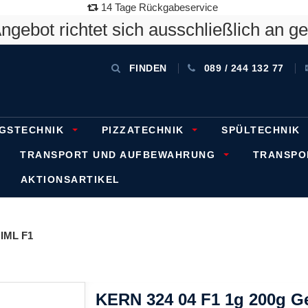
14 Tage Rückgabeservice
gebot richtet sich ausschließlich an g
FINDEN
089 / 244 132 77
GSTECHNIK
PIZZATECHNIK
SPÜLTECHNIK
TRANSPORT UND AUFBEWAHRUNG
TRANSP
AKTIONSARTIKEL
IML F1
KERN 324 04 F1 1g 200g Ge