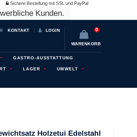
Sichere Bestellung mit SSL und PayPal
ewerbliche Kunden.
0
KONTAKT
LOGIN
WARENKORB
GASTRO-AUSSTATTUNG
ORT
LAGER
UMWELT
wichtsatz Holzetui Edelstahl