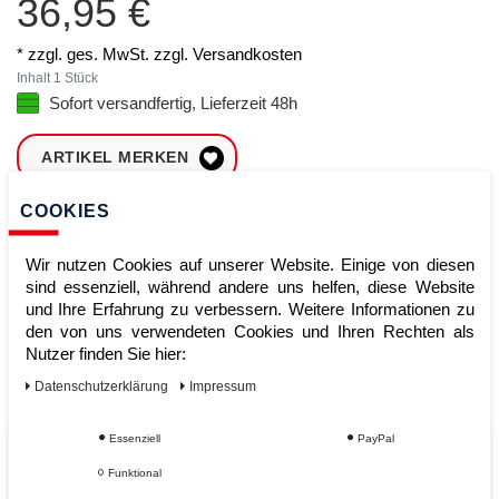
36,95 €
* zzgl. ges. MwSt. zzgl.
Versandkosten
Inhalt
1
Stück
Sofort versandfertig, Lieferzeit 48h
ARTIKEL MERKEN
COOKIES
ZUM WARENKORB
HINZUFÜGEN
Wir nutzen Cookies auf unserer Website. Einige von diesen
sind essenziell, während andere uns helfen, diese Website
und Ihre Erfahrung zu verbessern. Weitere Informationen zu
Sofort lieferbar
den von uns verwendeten Cookies und Ihren Rechten als
Nutzer finden Sie hier:
Kauf auf Rechnung
Daten­schutz­erklärung
Impressum
Essenziell
PayPal
Vom Profi für Profis - Ihre Vorteile
Funktional