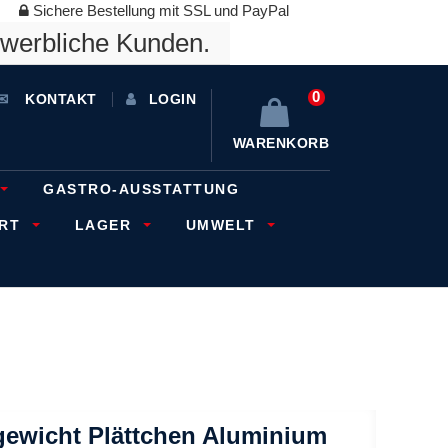
Sichere Bestellung mit SSL und PayPal
ewerbliche Kunden.
0
KONTAKT
LOGIN
WARENKORB
GASTRO-AUSSTATTUNG
ORT
LAGER
UMWELT
gewicht Plättchen Aluminium