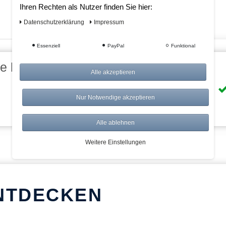
Ihren Rechten als Nutzer finden Sie hier:
Daten­schutz­erklärung
Impressum
Essenziell
PayPal
Funktional
eile bei AWWM:
Alle akzeptieren
Risikolos: 14 Tage Rückgabe
Nur Notwendige akzeptieren
Über 20.000 Artikel
Alle ablehnen
Weitere Einstellungen
NTDECKEN