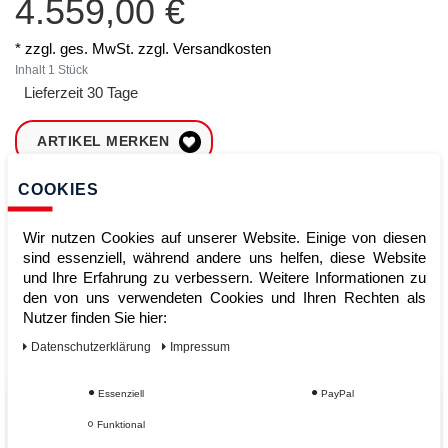
4.559,00 €
* zzgl. ges. MwSt. zzgl.
Versandkosten
Inhalt
1
Stück
Lieferzeit 30 Tage
ARTIKEL MERKEN
COOKIES
ZUM WARENKORB
HINZUFÜGEN
Wir nutzen Cookies auf unserer Website. Einige von diesen
sind essenziell, während andere uns helfen, diese Website
und Ihre Erfahrung zu verbessern. Weitere Informationen zu
Sofort lieferbar
den von uns verwendeten Cookies und Ihren Rechten als
Nutzer finden Sie hier:
Kauf auf Rechnung
Daten­schutz­erklärung
Impressum
Essenziell
PayPal
Vom Profi für Profis - Ihre Vorteile
Funktional