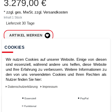
3.279,00 €
* zzgl. ges. MwSt. zzgl.
Versandkosten
Inhalt
1
Stück
Lieferzeit 30 Tage
ARTIKEL MERKEN
COOKIES
ZUM WARENKORB
HINZUFÜGEN
Wir nutzen Cookies auf unserer Website. Einige von diesen
sind essenziell, während andere uns helfen, diese Website
und Ihre Erfahrung zu verbessern. Weitere Informationen zu
Sofort lieferbar
den von uns verwendeten Cookies und Ihren Rechten als
Nutzer finden Sie hier:
Kauf auf Rechnung
Daten­schutz­erklärung
Impressum
Essenziell
PayPal
Vom Profi für Profis - Ihre Vorteile
Funktional