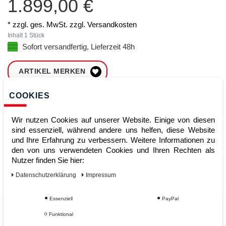
1.899,00 €
* zzgl. ges. MwSt. zzgl.
Versandkosten
Inhalt
1
Stück
Sofort versandfertig, Lieferzeit 48h
ARTIKEL MERKEN
COOKIES
ZUM WARENKORB
HINZUFÜGEN
Wir nutzen Cookies auf unserer Website. Einige von diesen
sind essenziell, während andere uns helfen, diese Website
und Ihre Erfahrung zu verbessern. Weitere Informationen zu
Sofort lieferbar
den von uns verwendeten Cookies und Ihren Rechten als
Nutzer finden Sie hier:
Kauf auf Rechnung
Daten­schutz­erklärung
Impressum
Essenziell
PayPal
Vom Profi für Profis - Ihre Vorteile
Funktional