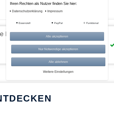
Ihren Rechten als Nutzer finden Sie hier:
Daten­schutz­erklärung
Impressum
Essenziell
PayPal
Funktional
eile bei AWWM:
Alle akzeptieren
Risikolos: 14 Tage Rückgabe
Nur Notwendige akzeptieren
Über 20.000 Artikel
Alle ablehnen
Weitere Einstellungen
NTDECKEN