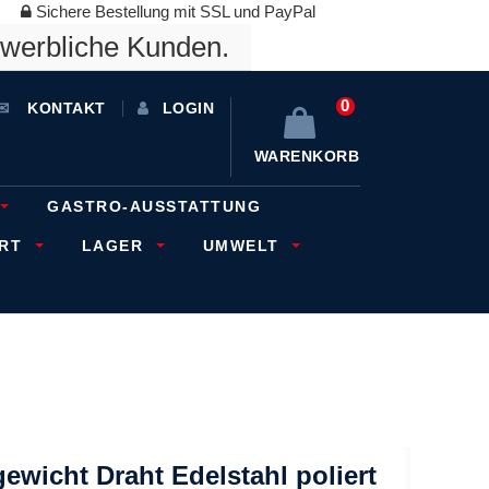
Sichere Bestellung mit SSL und PayPal
ewerbliche Kunden.
0
KONTAKT
LOGIN
WARENKORB
GASTRO-AUSSTATTUNG
ORT
LAGER
UMWELT
ewicht Draht Edelstahl poliert