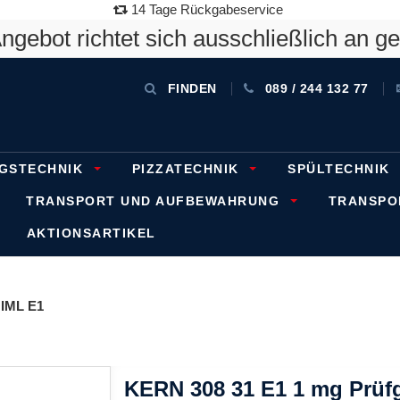
14 Tage Rückgabeservice
gebot richtet sich ausschließlich an g
FINDEN
089 / 244 132 77
GSTECHNIK
PIZZATECHNIK
SPÜLTECHNIK
TRANSPORT UND AUFBEWAHRUNG
TRANSP
AKTIONSARTIKEL
IML E1
KERN 308 31 E1 1 mg Prüfg