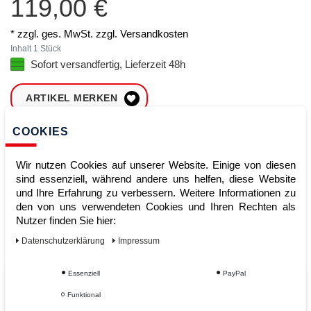
119,00 €
* zzgl. ges. MwSt. zzgl.
Versandkosten
Inhalt
1
Stück
Sofort versandfertig, Lieferzeit 48h
ARTIKEL MERKEN
COOKIES
ZUM WARENKORB
HINZUFÜGEN
Wir nutzen Cookies auf unserer Website. Einige von diesen
sind essenziell, während andere uns helfen, diese Website
und Ihre Erfahrung zu verbessern. Weitere Informationen zu
Sofort lieferbar
den von uns verwendeten Cookies und Ihren Rechten als
Nutzer finden Sie hier:
Kauf auf Rechnung
Daten­schutz­erklärung
Impressum
Essenziell
PayPal
Vom Profi für Profis - Ihre Vorteile
Funktional