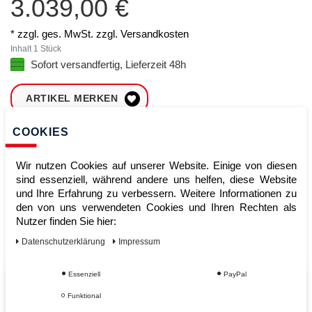
3.039,00 €
* zzgl. ges. MwSt. zzgl.
Versandkosten
Inhalt
1
Stück
Sofort versandfertig, Lieferzeit 48h
ARTIKEL MERKEN
COOKIES
ZUM WARENKORB
HINZUFÜGEN
Wir nutzen Cookies auf unserer Website. Einige von diesen
sind essenziell, während andere uns helfen, diese Website
und Ihre Erfahrung zu verbessern. Weitere Informationen zu
Sofort lieferbar
den von uns verwendeten Cookies und Ihren Rechten als
Nutzer finden Sie hier:
Kauf auf Rechnung
Daten­schutz­erklärung
Impressum
Essenziell
PayPal
Vom Profi für Profis - Ihre Vorteile
Funktional