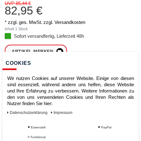
UVP 85,44 €
82,95 €
* zzgl. ges. MwSt. zzgl.
Versandkosten
Inhalt
1
Stück
Sofort versandfertig, Lieferzeit 48h
ARTIKEL MERKEN
COOKIES
ZUM WARENKORB
HINZUFÜGEN
Wir nutzen Cookies auf unserer Website. Einige von diesen
sind essenziell, während andere uns helfen, diese Website
und Ihre Erfahrung zu verbessern. Weitere Informationen zu
den von uns verwendeten Cookies und Ihren Rechten als
Sofort lieferbar
Nutzer finden Sie hier:
Kauf auf Rechnung
Daten­schutz­erklärung
Impressum
Essenziell
PayPal
Vom Profi für Profis - Ihre Vorteile
Funktional