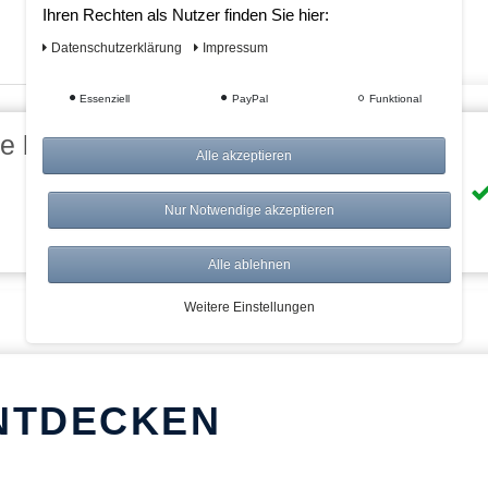
Ihren Rechten als Nutzer finden Sie hier:
Daten­schutz­erklärung
Impressum
Essenziell
PayPal
Funktional
eile bei AWWM:
Alle akzeptieren
Risikolos: 14 Tage Rückgabe
Nur Notwendige akzeptieren
Über 20.000 Artikel
Alle ablehnen
Weitere Einstellungen
NTDECKEN