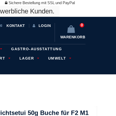
Sichere Bestellung mit SSL und PayPal
ewerbliche Kunden.
0
KONTAKT
LOGIN
WARENKORB
GASTRO-AUSSTATTUNG
ORT
LAGER
UMWELT
chtsetui 50g Buche für F2 M1