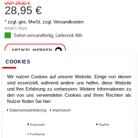
UVP 29,82 €
28,95 €
* zzgl. ges. MwSt. zzgl.
Versandkosten
Inhalt
1
Stück
Sofort versandfertig, Lieferzeit 48h
ARTIKEL MERKEN
COOKIES
ZUM WARENKORB
HINZUFÜGEN
Wir nutzen Cookies auf unserer Website. Einige von diesen
sind essenziell, während andere uns helfen, diese Website
und Ihre Erfahrung zu verbessern. Weitere Informationen zu
den von uns verwendeten Cookies und Ihren Rechten als
Sofort lieferbar
Nutzer finden Sie hier:
Kauf auf Rechnung
Daten­schutz­erklärung
Impressum
Essenziell
PayPal
Vom Profi für Profis - Ihre Vorteile
Funktional