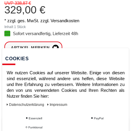
UVP 338,87 €
329,00 €
* zzgl. ges. MwSt. zzgl.
Versandkosten
Inhalt
1
Stück
Sofort versandfertig, Lieferzeit 48h
ARTIKEL MERKEN
COOKIES
ZUM WARENKORB
HINZUFÜGEN
Wir nutzen Cookies auf unserer Website. Einige von diesen
sind essenziell, während andere uns helfen, diese Website
und Ihre Erfahrung zu verbessern. Weitere Informationen zu
den von uns verwendeten Cookies und Ihren Rechten als
Sofort lieferbar
Nutzer finden Sie hier:
Kauf auf Rechnung
Daten­schutz­erklärung
Impressum
Essenziell
PayPal
Vom Profi für Profis - Ihre Vorteile
Funktional